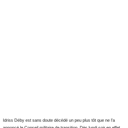
Idriss Déby est sans doute décédé un peu plus tôt que ne l’a
annoncé le Conseil militaire de transition. Dès lundi soir en effet,