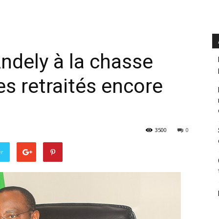
ndely à la chasse
es retraités encore
3500
0
er