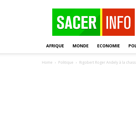
SACER
AFRIQUE
MONDE
ECONOMIE
POL
Home
Politique
Rigobert Roger Andely à la chasse