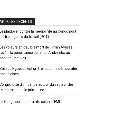
ARTICLES RÉCENTS
Le plaidoyer contre la médiocrité au Congo post
parti congolais du travail (PCT)
Les voleurs en deuil: la mort de Firmin Ayessa
révèle la persistance des rites Andzimba au
coeur du pouvoir
Sassou Nguesso est un frein pour la démocratie
congolaises
Congo: lutte d’influence autour du secteur des
télécoms et de la primature
Le Congo serait en faillite selon le FMI