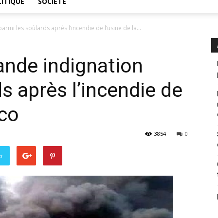
ITIQUE
SOCIÉTÉ
armi les soûlards après l’incendie de l’usine de la...
rande indignation
s après l’incendie de
ico
3854
0
er