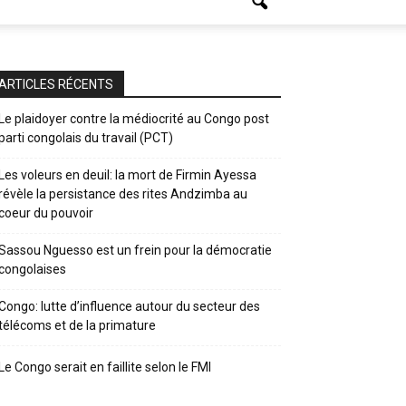
ARTICLES RÉCENTS
Le plaidoyer contre la médiocrité au Congo post
parti congolais du travail (PCT)
Les voleurs en deuil: la mort de Firmin Ayessa
révèle la persistance des rites Andzimba au
coeur du pouvoir
Sassou Nguesso est un frein pour la démocratie
congolaises
Congo: lutte d’influence autour du secteur des
télécoms et de la primature
Le Congo serait en faillite selon le FMI