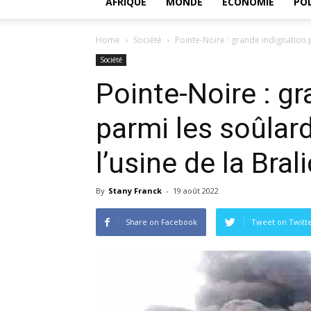
AFRIQUE
MONDE
ECONOMIE
POL
Home
Société
Pointe-Noire : grande indignation p
Société
Pointe-Noire : g
parmi les soûlard
l’usine de la Bral
By
Stany Franck
-
19 août 2022
Share on Facebook
Tweet on Twitt