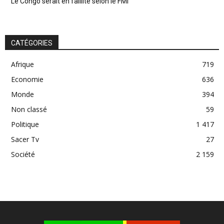
Le Congo serait en faillite selon le FMI
CATÉGORIES
Afrique
719
Economie
636
Monde
394
Non classé
59
Politique
1 417
Sacer Tv
27
Société
2 159