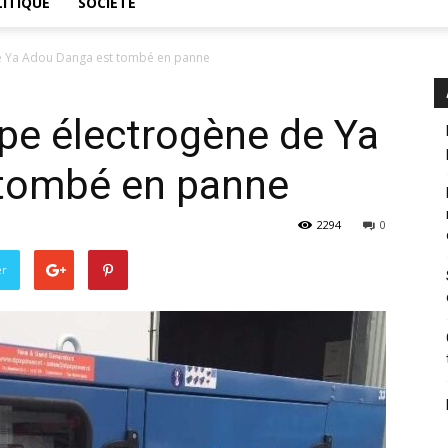
ITIQUE
SOCIÉTÉ
de Ya Adou Danga est tombé en panne
pe électrogène de Ya
tombé en panne
2294
0
er