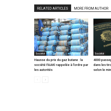
RELATED ARTICLES
MORE FROM AUTHOR
Société
Société
Hausse du prix du gaz butane : la
4000 passep
société FAAKI rappelée à l’ordre par
dans les tir
les autorités
selon le min