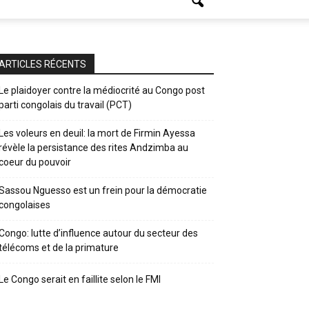
ARTICLES RÉCENTS
Le plaidoyer contre la médiocrité au Congo post
parti congolais du travail (PCT)
Les voleurs en deuil: la mort de Firmin Ayessa
révèle la persistance des rites Andzimba au
coeur du pouvoir
Sassou Nguesso est un frein pour la démocratie
congolaises
Congo: lutte d’influence autour du secteur des
télécoms et de la primature
Le Congo serait en faillite selon le FMI