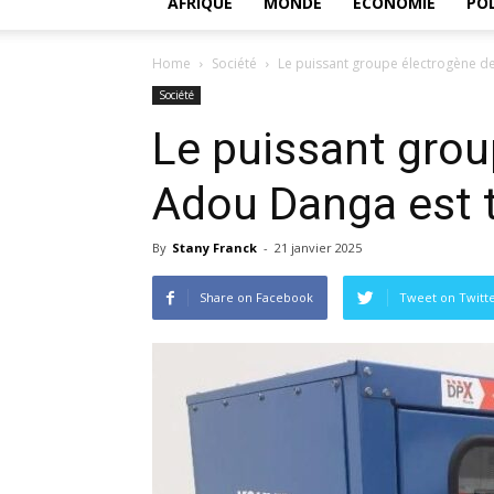
AFRIQUE
MONDE
ECONOMIE
POL
Home
Société
Le puissant groupe électrogène 
Société
Le puissant grou
Adou Danga est 
By
Stany Franck
-
21 janvier 2025
Share on Facebook
Tweet on Twitt