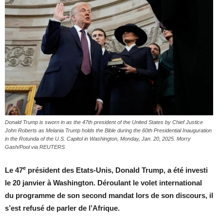
Donald Trump is sworn in as the 47th president of the United States by Chief Justice
John Roberts as Melania Trump holds the Bible during the 60th Presidential Inauguration
in the Rotunda of the U.S. Capitol in Washington, Monday, Jan. 20, 2025. Morry
Gash/Pool via REUTERS
e
Le 47
président des Etats-Unis, Donald Trump, a été investi
le 20 janvier à Washington. Déroulant le volet international
du
programme de son second mandat lors de son discours, il
s’est refusé de parler de l’Afrique
.