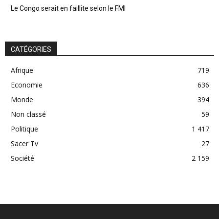
Le Congo serait en faillite selon le FMI
CATÉGORIES
Afrique
719
Economie
636
Monde
394
Non classé
59
Politique
1 417
Sacer Tv
27
Société
2 159