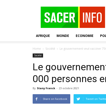
SACER
AFRIQUE
MONDE
ECONOMIE
POL
Home
Société
Le gouvernement veut vacciner 75
Société
Le gouvernement
000 personnes e
By
Stany Franck
-
23 octobre 2021
Share on Facebook
Tweet on Twitt