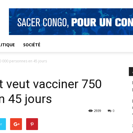
ITIQUE
SOCIÉTÉ
0 000 personnes en 45 jours
 veut vacciner 750
n 45 jours
2939
0
er