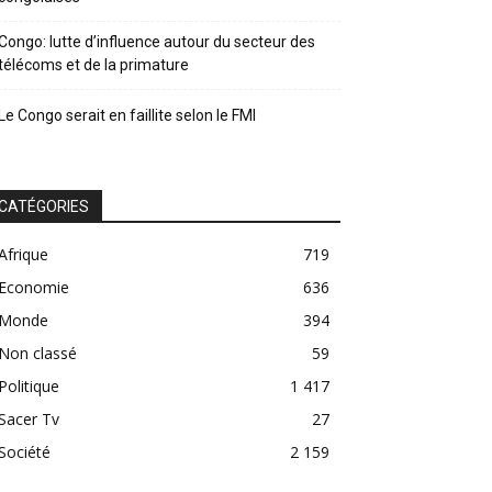
Congo: lutte d’influence autour du secteur des
télécoms et de la primature
Le Congo serait en faillite selon le FMI
CATÉGORIES
Afrique
719
Economie
636
Monde
394
Non classé
59
Politique
1 417
Sacer Tv
27
Société
2 159