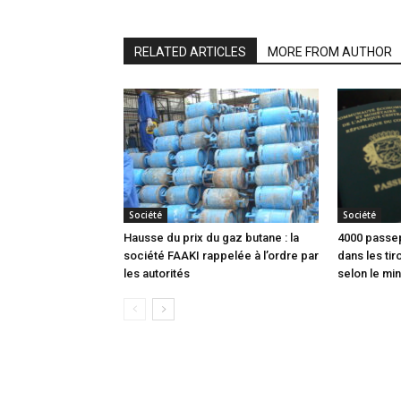
RELATED ARTICLES
MORE FROM AUTHOR
Société
Société
Hausse du prix du gaz butane : la
4000 passep
société FAAKI rappelée à l’ordre par
dans les tir
les autorités
selon le min