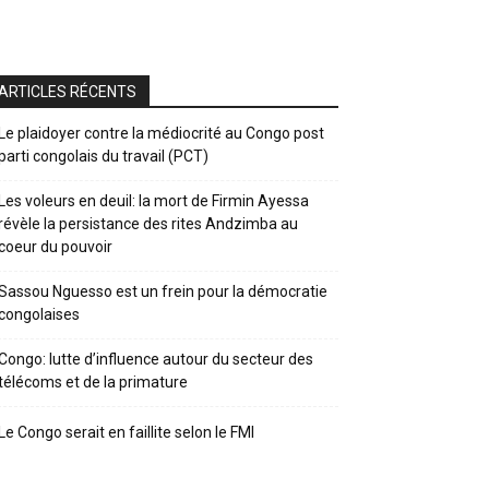
ARTICLES RÉCENTS
Le plaidoyer contre la médiocrité au Congo post
parti congolais du travail (PCT)
Les voleurs en deuil: la mort de Firmin Ayessa
révèle la persistance des rites Andzimba au
coeur du pouvoir
Sassou Nguesso est un frein pour la démocratie
congolaises
Congo: lutte d’influence autour du secteur des
télécoms et de la primature
Le Congo serait en faillite selon le FMI