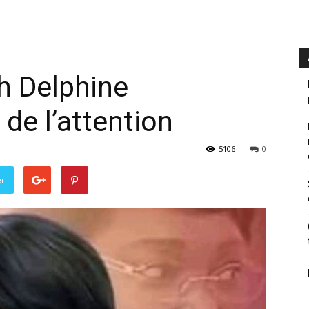
th Delphine
de l’attention
5106
0
er