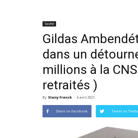
Société
Gildas Ambendét
dans un détourn
millions à la CNS
retraités )
By
Stany Franck
-
6 avril 2021
Share on Facebook
Tweet on Twitt