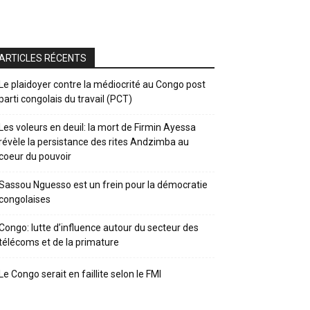
ARTICLES RÉCENTS
Le plaidoyer contre la médiocrité au Congo post
parti congolais du travail (PCT)
Les voleurs en deuil: la mort de Firmin Ayessa
révèle la persistance des rites Andzimba au
coeur du pouvoir
Sassou Nguesso est un frein pour la démocratie
congolaises
Congo: lutte d’influence autour du secteur des
télécoms et de la primature
Le Congo serait en faillite selon le FMI