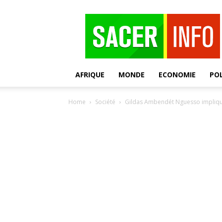
SACER
AFRIQUE
MONDE
ECONOMIE
POL
Home
Société
Gildas Ambendét Nguesso impliqué