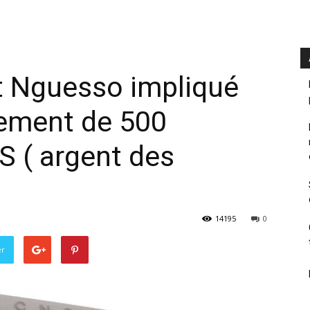
 Nguesso impliqué
ement de 500
S ( argent des
14195
0
er