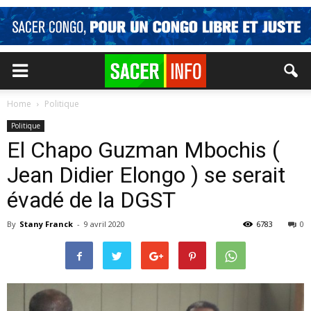
Home
Politique
Politique
El Chapo Guzman Mbochis (
Jean Didier Elongo ) se serait
évadé de la DGST
By
Stany Franck
-
9 avril 2020
6783
0