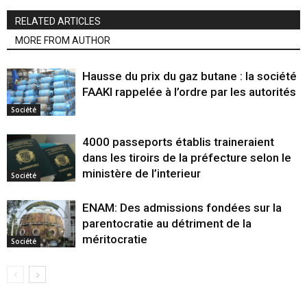
RELATED ARTICLES
MORE FROM AUTHOR
Hausse du prix du gaz butane : la société
FAAKI rappelée à l’ordre par les autorités
Société
4000 passeports établis traineraient
dans les tiroirs de la préfecture selon le
ministère de l’interieur
Société
ENAM: Des admissions fondées sur la
parentocratie au détriment de la
méritocratie
Société