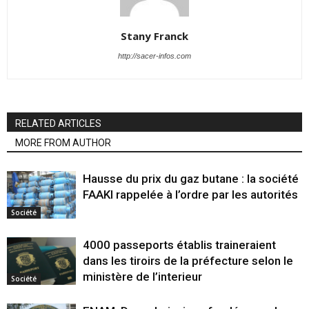
Stany Franck
http://sacer-infos.com
RELATED ARTICLES
MORE FROM AUTHOR
Hausse du prix du gaz butane : la société
FAAKI rappelée à l’ordre par les autorités
Société
4000 passeports établis traineraient
dans les tiroirs de la préfecture selon le
ministère de l’interieur
Société