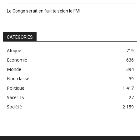
Le Congo serait en faillite selon le FMI
CATÉGORIES
Afrique
719
Economie
636
Monde
394
Non classé
59
Politique
1 417
Sacer Tv
27
Société
2 159