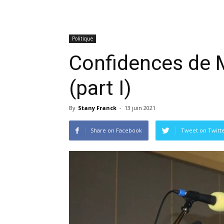
Politique
Confidences de 
(part I)
By
Stany Franck
-
13 juin 2021
Share on Facebook
Tweet on Twitt