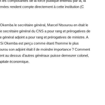
 les composantes de la force publique entendu par là, la
Armées rendent compte directement à cette institution (C
kemba le secrétaire général, Marcel Ntsourou en était le
 de secrétaire général du CNS a pour rang et prérogatives de
e général adjoint a pour rang et prérogatives de ministre. A
e :Si Okemba est perçu comme étant l’homme le plus
rou son adjoint était il de moindre importance ? Comment
ment au dessus d’autres généraux puisse demeurer colonel,
 capitale économique.