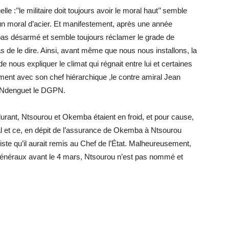
le :’’le militaire doit toujours avoir le moral haut’’ semble
a un moral d’acier. Et manifestement, après une année
 pas désarmé et semble toujours réclamer le grade de
as de le dire. Ainsi, avant même que nous nous installons, la
 nous expliquer le climat qui régnait entre lui et certaines
ement avec son chef hiérarchique ,le contre amiral Jean
 Ndenguet le DGPN.
urant, Ntsourou et Okemba étaient en froid, et pour cause,
al et ce, en dépit de l’assurance de Okemba à Ntsourou
liste qu’il aurait remis au Chef de l’État. Malheureusement,
généraux avant le 4 mars, Ntsourou n’est pas nommé et