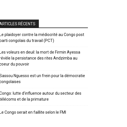
ARTICLES RÉCENTS
Le plaidoyer contre la médiocrité au Congo post
parti congolais du travail (PCT)
Les voleurs en deuil: la mort de Firmin Ayessa
révèle la persistance des rites Andzimba au
coeur du pouvoir
Sassou Nguesso est un frein pour la démocratie
congolaises
Congo: lutte d’influence autour du secteur des
télécoms et de la primature
Le Congo serait en faillite selon le FMI