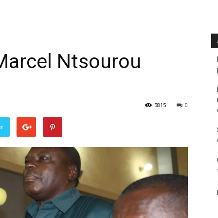
Marcel Ntsourou
5815
0
er