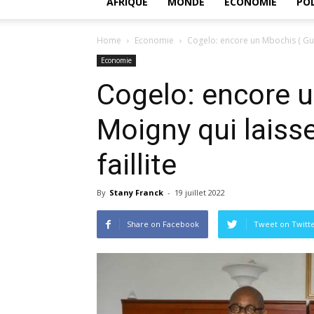
AFRIQUE
MONDE
ECONOMIE
POL
Home
Economie
Cogelo: encore un Mbochis ( Guy
Economie
Cogelo: encore 
Moigny qui laiss
faillite
By
Stany Franck
-
19 juillet 2022
Share on Facebook
Tweet on Twitt