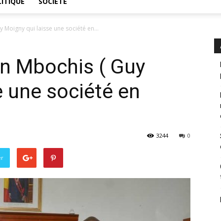
ITIQUE
SOCIÉTÉ
 Moigny qui laisse une société en...
un Mbochis ( Guy
e une société en
3244
0
er