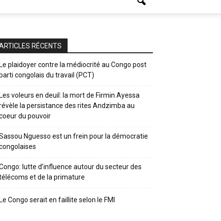
ARTICLES RÉCENTS
Le plaidoyer contre la médiocrité au Congo post
parti congolais du travail (PCT)
Les voleurs en deuil: la mort de Firmin Ayessa
révèle la persistance des rites Andzimba au
coeur du pouvoir
Sassou Nguesso est un frein pour la démocratie
congolaises
Congo: lutte d’influence autour du secteur des
télécoms et de la primature
Le Congo serait en faillite selon le FMI