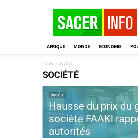
SACER
AFRIQUE
MONDE
ECONOMIE
POL
Home
Société
SOCIÉTÉ
SOCIÉTÉ
Hausse du prix du g
société FAAKI rappe
autorités