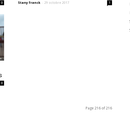
Stany Franck
-
29 octobre 2017
0
1
s
0
Page 216 of 216