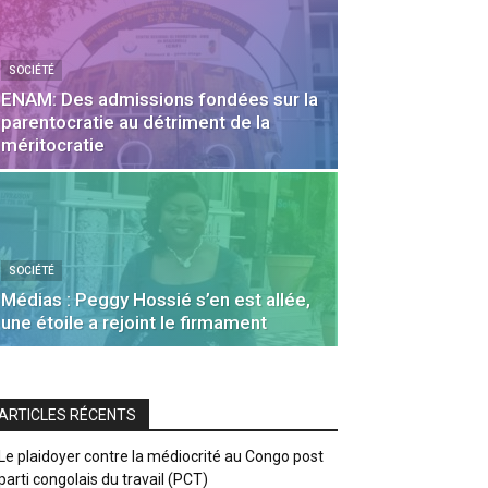
SOCIÉTÉ
ENAM: Des admissions fondées sur la
parentocratie au détriment de la
méritocratie
SOCIÉTÉ
Médias : Peggy Hossié s’en est allée,
une étoile a rejoint le firmament
ARTICLES RÉCENTS
Le plaidoyer contre la médiocrité au Congo post
parti congolais du travail (PCT)