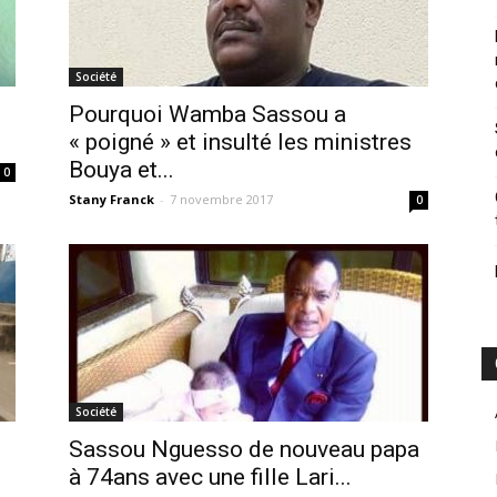
Société
Pourquoi Wamba Sassou a
« poigné » et insulté les ministres
Bouya et...
0
Stany Franck
-
7 novembre 2017
0
Société
Sassou Nguesso de nouveau papa
à 74ans avec une fille Lari...