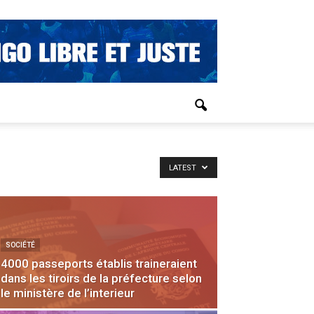
LATEST
SOCIÉTÉ
4000 passeports établis traineraient
dans les tiroirs de la préfecture selon
le ministère de l’interieur