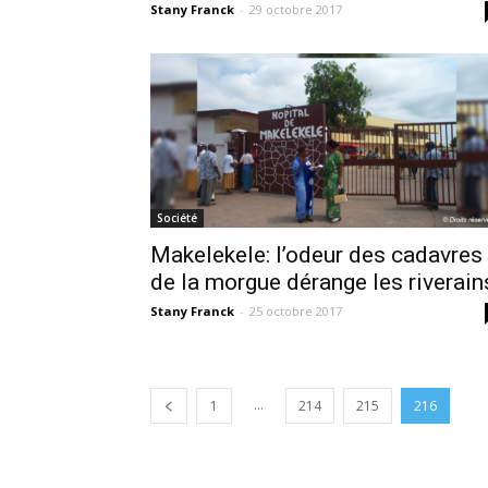
Stany Franck
-
29 octobre 2017
Société
Makelekele: l’odeur des cadavres
de la morgue dérange les riverain
Stany Franck
-
25 octobre 2017
...
1
214
215
216