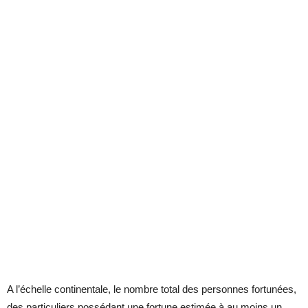
A l’échelle continentale, le nombre total des personnes fortunées,
des particuliers possédant une fortune estimée à au moins un