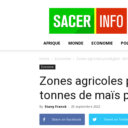
SACER
AFRIQUE
MONDE
ECONOMIE
POL
Home
Economie
Zones agricoles protégées : 80
Economie
Zones agricoles 
tonnes de maïs 
By
Stany Franck
-
20 septembre 2022
Share on Facebook
Tweet on Twitt