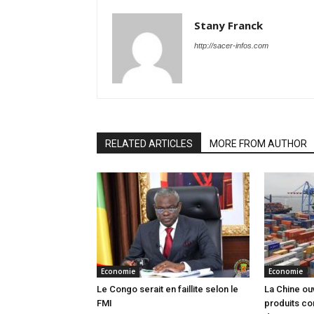
Stany Franck
http://sacer-infos.com
RELATED ARTICLES
MORE FROM AUTHOR
Economie
Economie
Le Congo serait en faillite selon le
La Chine ou
FMI
produits co