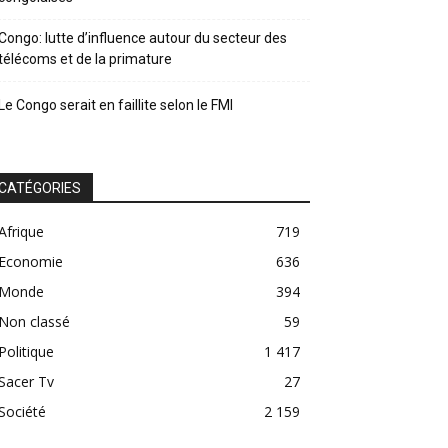
Congo: lutte d’influence autour du secteur des
télécoms et de la primature
Le Congo serait en faillite selon le FMI
CATÉGORIES
Afrique
719
Economie
636
Monde
394
Non classé
59
Politique
1 417
Sacer Tv
27
Société
2 159