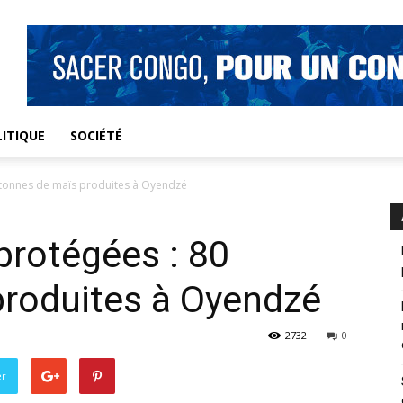
ITIQUE
SOCIÉTÉ
 tonnes de maïs produites à Oyendzé
protégées : 80
produites à Oyendzé
2732
0
er