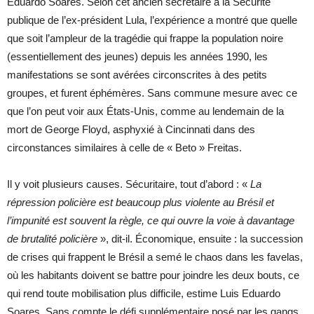
Eduardo Soares. Selon cet ancien secrétaire à la Sécurité
publique de l’ex-président Lula, l’expérience a montré que quelle
que soit l’ampleur de la tragédie qui frappe la population noire
(essentiellement des jeunes) depuis les années 1990, les
manifestations se sont avérées circonscrites à des petits
groupes, et furent éphémères. Sans commune mesure avec ce
que l’on peut voir aux États-Unis, comme au lendemain de la
mort de George Floyd, asphyxié à Cincinnati dans des
circonstances similaires à celle de « Beto » Freitas.
Il y voit plusieurs causes. Sécuritaire, tout d’abord : «
La
répression policière est beaucoup plus violente au Brésil et
l’impunité est souvent la règle, ce qui ouvre la voie à davantage
de brutalité policière
», dit-il. Économique, ensuite : la succession
de crises qui frappent le Brésil a semé le chaos dans les favelas,
où les habitants doivent se battre pour joindre les deux bouts, ce
qui rend toute mobilisation plus difficile, estime Luis Eduardo
Soares. Sans compte le défi supplémentaire posé par les gangs