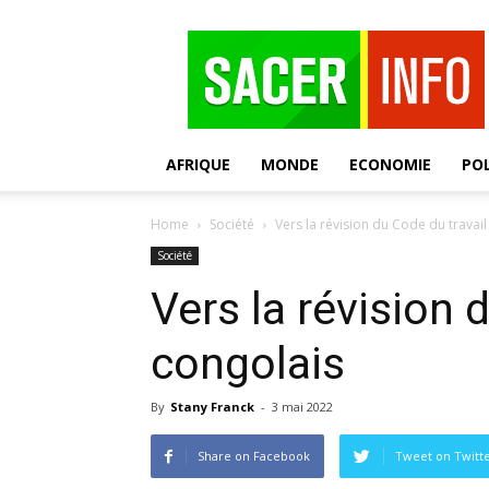
SACER
AFRIQUE
MONDE
ECONOMIE
POL
Home
Société
Vers la révision du Code du travail
Société
Vers la révision 
congolais
By
Stany Franck
-
3 mai 2022
Share on Facebook
Tweet on Twitt