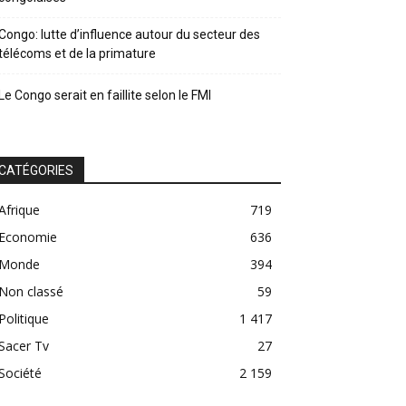
Congo: lutte d’influence autour du secteur des
télécoms et de la primature
Le Congo serait en faillite selon le FMI
CATÉGORIES
Afrique
719
Economie
636
Monde
394
Non classé
59
Politique
1 417
Sacer Tv
27
Société
2 159