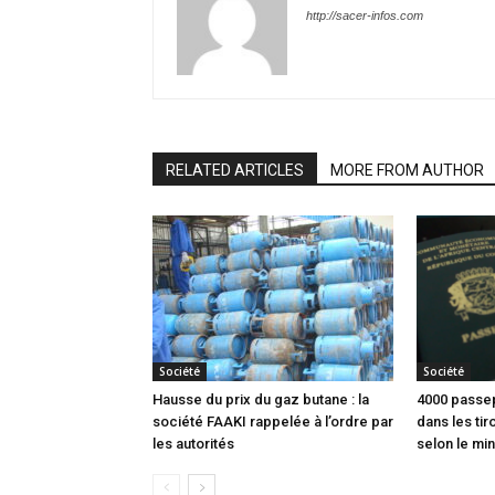
http://sacer-infos.com
RELATED ARTICLES
MORE FROM AUTHOR
Société
Société
Hausse du prix du gaz butane : la
4000 passep
société FAAKI rappelée à l’ordre par
dans les tir
les autorités
selon le min