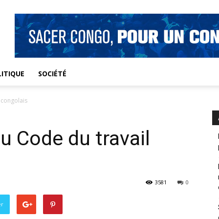
ITIQUE
SOCIÉTÉ
 congolais
du Code du travail
3581
0
er