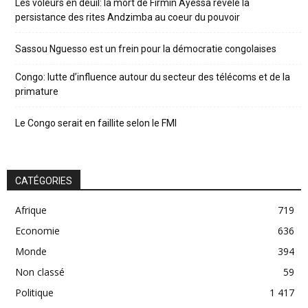
Les voleurs en deuil: la mort de Firmin Ayessa révèle la
persistance des rites Andzimba au coeur du pouvoir
Sassou Nguesso est un frein pour la démocratie congolaises
Congo: lutte d’influence autour du secteur des télécoms et de la
primature
Le Congo serait en faillite selon le FMI
CATÉGORIES
Afrique
719
Economie
636
Monde
394
Non classé
59
Politique
1 417