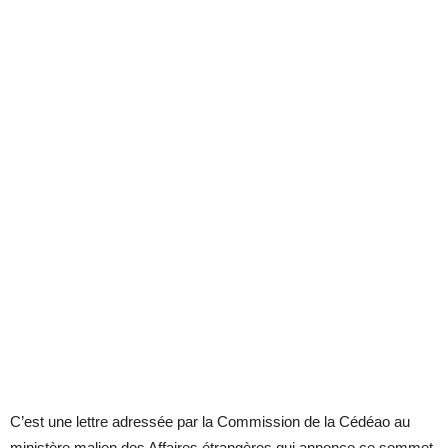
C’est une lettre adressée par la Commission de la Cédéao au
ministère malien des Affaires étrangères qui annonce ce sommet.