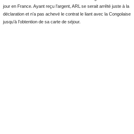
jour en France. Ayant reçu l’ar­gent, ARL se se­rait ar­rêté juste à la
dé­cla­ra­tion et n’a pas achevé le contrat le liant avec la Congo­laise
jus­qu’à l’ob­ten­tion de sa carte de sé­jour.