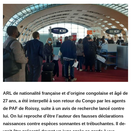
ARL de na­tio­na­lité fran­çaise et d’ori­gine congo­laise et âgé de
27 ans, a été in­ter­pellé à son re­tour du Congo par les agents
de PAF de Roissy, suite à un avis de re­cherche lancé contre
lui. On lui re­proche d’être l’au­teur des fausses dé­cla­ra­tions
nais­sances contre es­pèces son­nantes et tré­bu­chantes. Il de­