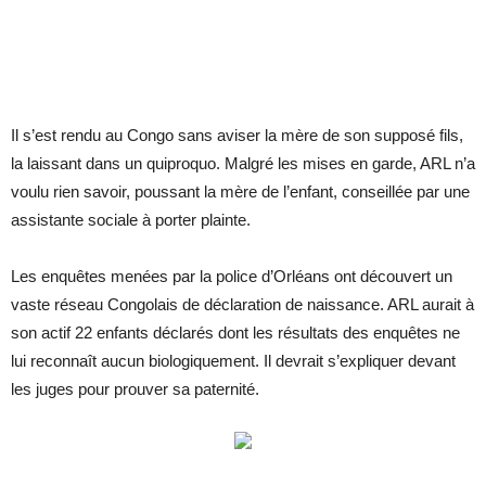
Il s’est rendu au Congo sans avi­ser la mère de son sup­posé fils,
la lais­sant dans un qui­pro­quo. Mal­gré les mises en garde, ARL n’a
voulu rien sa­voir, pous­sant la mère de l’en­fant, conseillée par une
as­sis­tante so­ciale à por­ter plainte.
Les en­quêtes me­nées par la po­lice d’Or­léans ont dé­cou­vert un
vaste ré­seau Congo­lais de dé­cla­ra­tion de nais­sance. ARL au­rait à
son ac­tif 22 en­fants dé­cla­rés dont les ré­sul­tats des en­quêtes ne
lui re­con­naît au­cun bio­lo­gi­que­ment. Il de­vrait s’ex­pli­quer de­vant
les juges pour prou­ver sa pa­ter­nité.