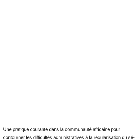
Une pra­tique cou­rante dans la com­mu­nauté afri­caine pour
contour­ner les dif­fi­cul­tés ad­mi­nis­tra­tives à la ré­gu­la­ri­sa­tion du sé­