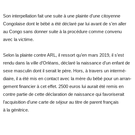
Son in­ter­pel­la­tion fait une suite à une plainte d’une ci­toyenne
Congo­laise dont le bébé a été dé­claré par lui avant de s’en al­ler
au Congo sans don­ner suite à la pro­cé­dure comme convenu
avec la vic­time.
Se­lon la plainte contre ARL, il res­sort qu’en mars 2019, il s’est
rendu dans la ville d’Or­léans, dé­claré la nais­sance d’un en­fant de
sexe mas­cu­lin dont il se­rait le père. Hors, à tra­vers un in­ter­mé­
diaire, il a été mis en contact avec la mère du bébé pour un ar­ran­
ge­ment fi­nan­cier à cet ef­fet. 2500 eu­ros lui au­rait été re­mis en
contre par­tie de cette dé­cla­ra­tion de nais­sance qui fa­vo­ri­se­rait
l’ac­qui­si­tion d’une carte de sé­jour au titre de pa­rent fran­çais
à la gé­ni­trice.