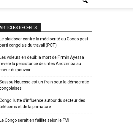
ARTICLES RÉCENTS
Le plaidoyer contre la médiocrité au Congo post
parti congolais du travail (PCT)
Les voleurs en deuil: la mort de Firmin Ayessa
révèle la persistance des rites Andzimba au
coeur du pouvoir
Sassou Nguesso est un frein pour la démocratie
congolaises
Congo: lutte d’influence autour du secteur des
télécoms et de la primature
Le Congo serait en faillite selon le FMI