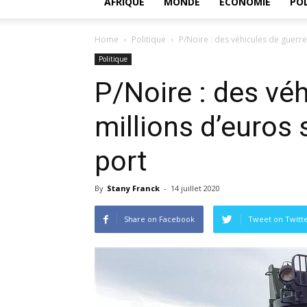
AFRIQUE
MONDE
ECONOMIE
POL
Home
Politique
P/Noire : des véhicules de guerre
Politique
P/Noire : des véh
millions d’euros
port
By
Stany Franck
-
14 juillet 2020
Share on Facebook
Tweet on Twitt