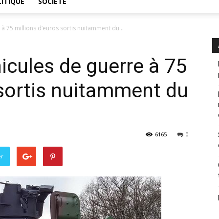
ITIQUE
SOCIÉTÉ
 à 75 millions d’euros sortis nuitamment du...
icules de guerre à 75
 sortis nuitamment du
6165
0
er