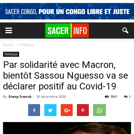
Home
Politique
Politique
Par solidarité avec Macron,
bientôt Sassou Nguesso va se
déclarer positif au Covid-19
By
Stany Franck
-
18 décembre 2020
3861
0