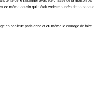
nt tenté de le raisonner avait été chassé de la maison par
C’est ce même cousin qui s’était endetté auprès de sa banque
age en banlieue parisienne et eu même le courage de faire