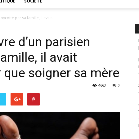
ITIQUE
SOCIÉTÉ
ycotté par sa famille, il avait...
vre d’un parisien
mille, il avait
r que soigner sa mère
4663
0
er