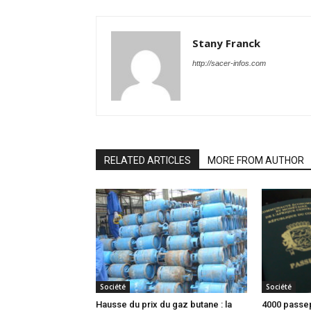
Stany Franck
http://sacer-infos.com
RELATED ARTICLES
MORE FROM AUTHOR
Société
Société
Hausse du prix du gaz butane : la
4000 passep