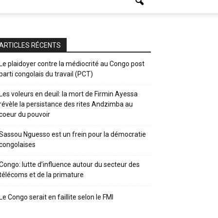
ARTICLES RÉCENTS
Le plaidoyer contre la médiocrité au Congo post
parti congolais du travail (PCT)
Les voleurs en deuil: la mort de Firmin Ayessa
révèle la persistance des rites Andzimba au
coeur du pouvoir
Sassou Nguesso est un frein pour la démocratie
congolaises
Congo: lutte d’influence autour du secteur des
télécoms et de la primature
Le Congo serait en faillite selon le FMI