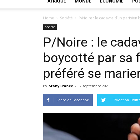
AFRIQUE
MONDE
ECONOMIE
POL
Home
Société
P/Noire : le cadavre d’un parisien bo
Société
P/Noire : le cada
boycotté par sa fa
préféré se marie
By
Stany Franck
-
12 septembre 2021
Share on Facebook
Tweet on Twitt