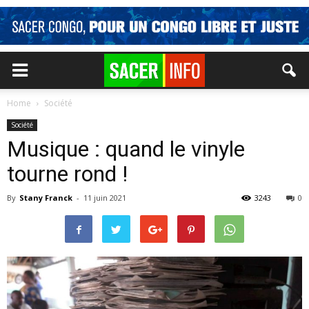
Home
Société
Société
Musique : quand le vinyle
tourne rond !
By
Stany Franck
-
11 juin 2021
3243
0