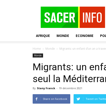
SACER
AFRIQUE
MONDE
ECONOMIE
POL
Home
Monde
Migrants: un enfant d’un an a trave
Monde
Migrants: un enfa
seul la Méditerra
By
Stany Franck
-
19 décembre 2021
Share on Facebook
Tweet on Twitt