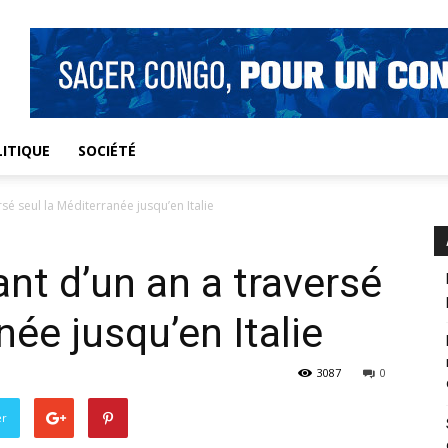
ITIQUE
SOCIÉTÉ
rsé seul la Méditerranée jusqu’en Italie
nt d’un an a traversé
née jusqu’en Italie
3087
0
er