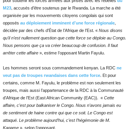
pour soutenir les forces armées aux prises avec les rebelles
du
M23
, accusés d’être soutenus par le Rwanda. La marche a été
organisée par les mouvements citoyens congolais qui sont
opposés
au déploiement imminent d’une force régionale
,
décidée par des chefs d’État de l’Afrique de l’Est. «
Nous disons
qu’il n’est nullement question que cette force se déploie au Congo.
Nous pensons que ça va créer beaucoup de confusion. Il faut
arrêter cette affaire
», estime l’opposant Martin Fayulu.
Les hommes seront sous commandement kenyan. La RDC
ne
veut pas de troupes rwandaises dans cette force
. Et pour
certains, comme M. Fayulu, le problème est non seulement les
troupes, mais aussi l’appartenance de la RDC à la Communauté
d’Afrique de l’Est (East African Community (EAC)). «
Cette
affaire, c’est pour balkaniser le Congo. Nous n’avons jamais eu
de sentiment de haine contre qui que ce soit. Le Congo est
attaqué. Le problème aujourd’hui, c’est l’hégémonie de M.
Kagame
», selon l’opposant.