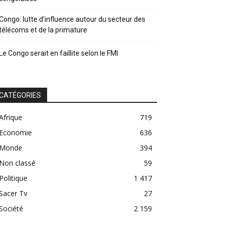
Congo: lutte d’influence autour du secteur des
télécoms et de la primature
Le Congo serait en faillite selon le FMI
CATÉGORIES
Afrique
719
Economie
636
Monde
394
Non classé
59
Politique
1 417
Sacer Tv
27
Société
2 159