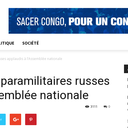
ITIQUE
SOCIÉTÉ
usses applaudis à l’Assemblée nationale
 paramilitaires russes
semblée nationale
3111
0
er