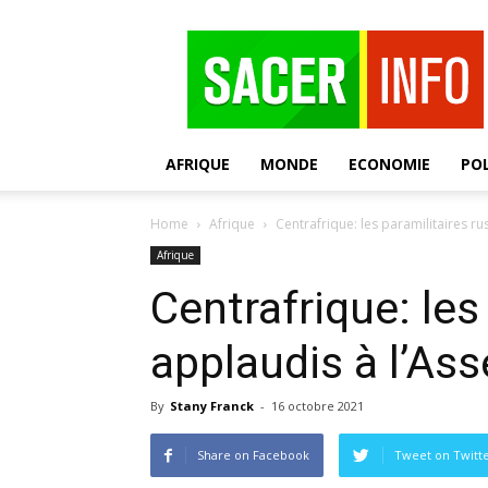
SACER
AFRIQUE
MONDE
ECONOMIE
POL
Home
Afrique
Centrafrique: les paramilitaires r
Afrique
Centrafrique: les
applaudis à l’As
By
Stany Franck
-
16 octobre 2021
Share on Facebook
Tweet on Twitt