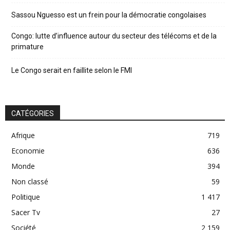
Sassou Nguesso est un frein pour la démocratie congolaises
Congo: lutte d’influence autour du secteur des télécoms et de la
primature
Le Congo serait en faillite selon le FMI
CATÉGORIES
Afrique
719
Economie
636
Monde
394
Non classé
59
Politique
1 417
Sacer Tv
27
Société
2 159