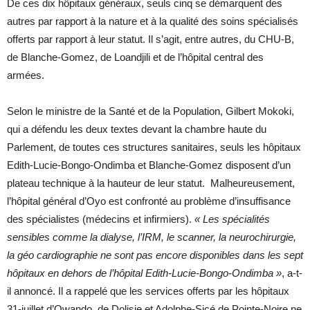
De ces dix hôpitaux généraux, seuls cinq se démarquent des
autres par rapport à la nature et à la qualité des soins spécialisés
offerts par rapport à leur statut. Il s’agit, entre autres, du CHU-B,
de Blanche-Gomez, de Loandjili et de l’hôpital central des
armées.
Selon le ministre de la Santé et de la Population, Gilbert Mokoki,
qui a défendu les deux textes devant la chambre haute du
Parlement, de toutes ces structures sanitaires, seuls les hôpitaux
Edith-Lucie-Bongo-Ondimba et Blanche-Gomez disposent d’un
plateau technique à la hauteur de leur statut. Malheureusement,
l’hôpital général d’Oyo est confronté au problème d’insuffisance
des spécialistes (médecins et infirmiers).
« Les spécialités
sensibles comme la dialyse, l’IRM, le scanner, la neurochirurgie,
la géo cardiographie ne sont pas encore disponibles dans les sept
hôpitaux en dehors de l’hôpital Edith-Lucie-Bongo-Ondimba »
, a-t-
il annoncé. Il a rappelé que les services offerts par les hôpitaux
31-juillet d’Owando, de Dolisie et Adolphe-Sicé de Pointe-Noire ne