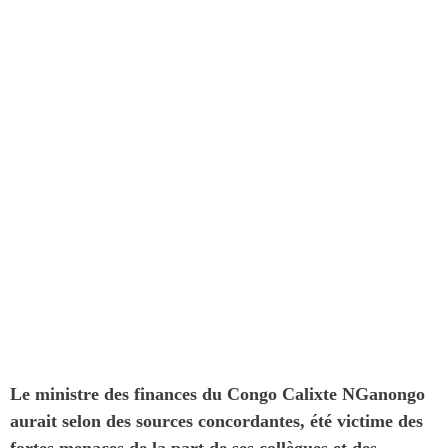
Le ministre des finances du Congo Calixte
N
Ganongo
aurait selon des sources concordantes, été victime des
fortes menaces de la part de ses collègues et des