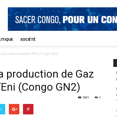
ITIQUE
SOCIÉTÉ
 Gaz naturel liquéfié d’Eni (Congo GN2)
a production de Gaz
d’Eni (Congo GN2)
5081
0
er