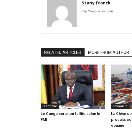
Stany Franck
http://sacer-infos.com
RELATED ARTICLES
MORE FROM AUTHOR
Economie
Economie
Le Congo serait en faillite selon le
La Chine ou
FMI
produits co
douane