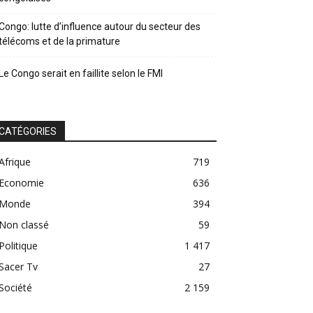
Congo: lutte d’influence autour du secteur des
télécoms et de la primature
Le Congo serait en faillite selon le FMI
CATÉGORIES
Afrique
719
Economie
636
Monde
394
Non classé
59
Politique
1 417
Sacer Tv
27
Société
2 159