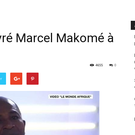
livré Marcel Makomé à
4655
0
er