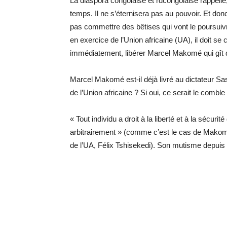
La diaspora congolaise et rdcongolaise rappelle,
temps. Il ne s’éternisera pas au pouvoir. Et donc,
pas commettre des bêtises qui vont le poursuivre
en exercice de l’Union africaine (UA), il doit se
immédiatement, libérer Marcel Makomé qui gît 
Marcel Makomé est-il déjà livré au dictateur S
de l’Union africaine ? Si oui, ce serait le comble 
« Tout individu a droit à la liberté et à la sécur
arbitrairement » (comme c’est le cas de Makomé 
de l’UA, Félix Tshisekedi). Son mutisme depuis ce