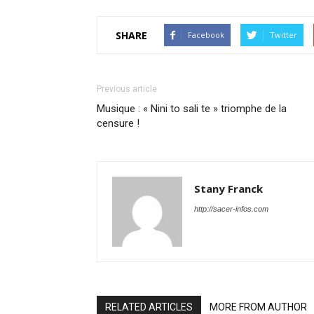
SHARE
Facebook
Twitter
Previous article
Musique : « Nini to sali te » triomphe de la
censure !
Stany Franck
http://sacer-infos.com
RELATED ARTICLES
MORE FROM AUTHOR