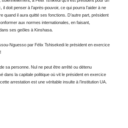
 solennellement, à Félix Tshikedi qu’il est président pour un
 il doit penser à l’après-pouvoir, ce qui pourra l’aider à ne
 quand il aura quitté ses fonctions. D’autre part, président
 conformer aux normes internationales, en faisant,
dans ses geôles à Kinshasa.
assou-Nguesso par Félix Tshisekedi le président en exercice
!
ité de sa personne. Nul ne peut être arrêté ou détenu
dans la capitale politique où vit le président en exercice
tte arrestation est une véritable insulte à l’institution UA.