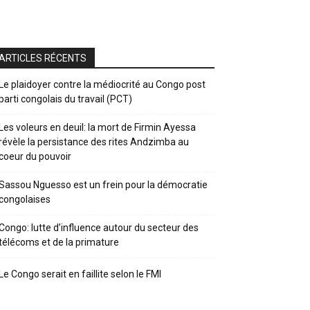
ARTICLES RÉCENTS
Le plaidoyer contre la médiocrité au Congo post
parti congolais du travail (PCT)
Les voleurs en deuil: la mort de Firmin Ayessa
révèle la persistance des rites Andzimba au
coeur du pouvoir
Sassou Nguesso est un frein pour la démocratie
congolaises
Congo: lutte d’influence autour du secteur des
télécoms et de la primature
Le Congo serait en faillite selon le FMI