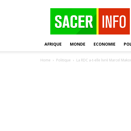
SACER
AFRIQUE
MONDE
ECONOMIE
POL
Home
Politique
La RDC a-t-elle livré Marcel Mako