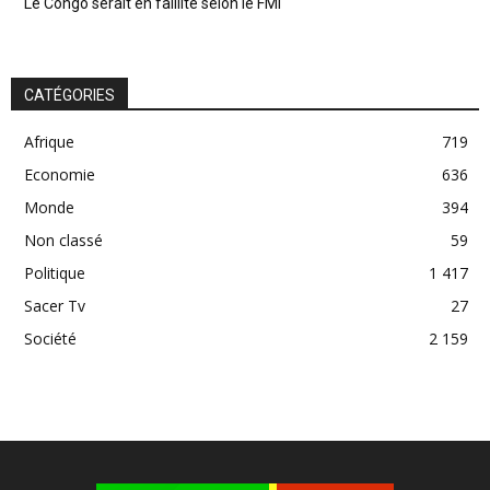
Le Congo serait en faillite selon le FMI
CATÉGORIES
Afrique
719
Economie
636
Monde
394
Non classé
59
Politique
1 417
Sacer Tv
27
Société
2 159