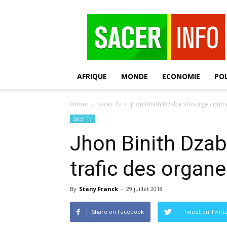
SACER
AFRIQUE
MONDE
ECONOMIE
POL
Home
Sacer Tv
Jhon Binith Dzaba s’insurge contr
Sacer Tv
Jhon Binith Dzab
trafic des organ
By
Stany Franck
-
29 juillet 2018
Share on Facebook
Tweet on Twitt