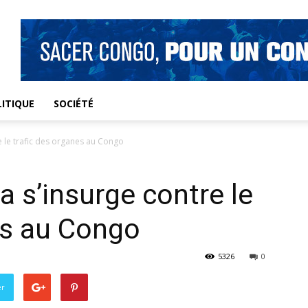
ITIQUE
SOCIÉTÉ
e le trafic des organes au Congo
a s’insurge contre le
es au Congo
5326
0
er