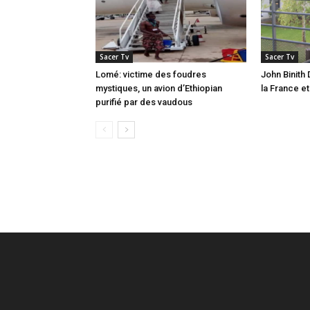
Sacer Tv
Sacer Tv
Lomé: victime des foudres
John Binith 
mystiques, un avion d’Ethiopian
la France e
purifié par des vaudous