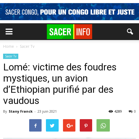
Home
Sacer Tv
Sacer Tv
Lomé: victime des foudres
mystiques, un avion
d’Ethiopian purifié par des
vaudous
By
Stany Franck
-
23 juin 2021
4289
0