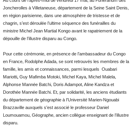
Au cours de l’après-midi de vendredi 17 mai, au Funérarium des
Joncherolles à Villetaneuse, département de la Seine Saint Denis,
en région parisienne, dans une atmosphère de tristesse et de
chagrin, s’est déroulée l’ultime séquence des funérailles du
ministre Michel Jean Martial Kongo avant le rapatriement de la
dépouille de l’illustre disparu au Congo.
Pour cette cérémonie, en présence de l’ambassadeur du Congo
en France, Rodolphe Adada, se sont retrouvés les membres de la
famille, les amis et connaissances, parmi lesquels Ouabari
Mariotti
,
Guy Mafimba Motoki, Michel Kaya, Michel Malela,
Alphonse Mannée Batchi, Doris Adampot, Aline Kandza et
Dorothée Mannée Batchi. Et, par solidarité, les anciens étudiants
du département de géographie à l’Université Marien-Ngouabi
Brazzaville auxquels s’est associé le professeur Daniel
Loumouamou, Géographe, ancien collègue enseignant de l’illustre
disparu.