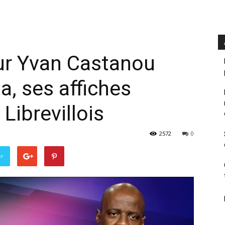
ur Yvan Castanou
a, ses affiches
 Librevillois
2572
0
er