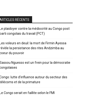
ARTICLES RÉCENTS
Le plaidoyer contre la médiocrité au Congo post
parti congolais du travail (PCT)
Les voleurs en deuil: la mort de Firmin Ayessa
révèle la persistance des rites Andzimba au
coeur du pouvoir
Sassou Nguesso est un frein pour la démocratie
congolaises
Congo: lutte d’influence autour du secteur des
télécoms et de la primature
Le Congo serait en faillite selon le FMI