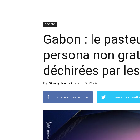
Société
Gabon : le paste
persona non grat
déchirées par les
By
Stany Franck
-
2 août 2024
Share on Facebook
Tweet on Twitt