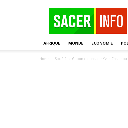
SACER
AFRIQUE
MONDE
ECONOMIE
POL
Home
Société
Gabon : le pasteur Yvan Castanou p