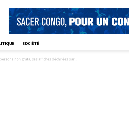
ITIQUE
SOCIÉTÉ
ersona non grata, ses affiches déchirées par...