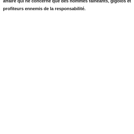
affaire qui ne concerne que des hommes fainéants, gigolos et
profiteurs ennemis de la responsabilité.