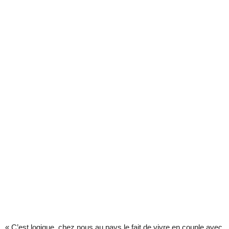
« C’est logique, chez nous au pays le fait de vivre en couple avec