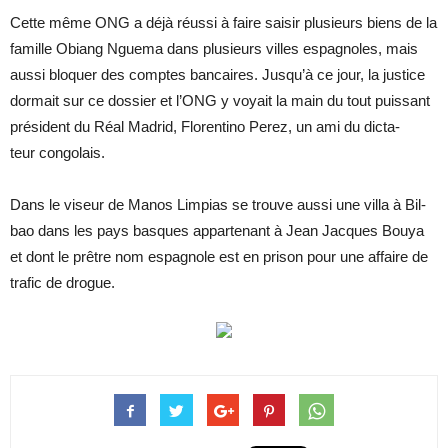
Cette même ONG a déjà réussi à faire sai­sir plu­sieurs biens de la
fa­mille Obiang Nguema dans plu­sieurs villes es­pa­gnoles, mais
aussi blo­quer des comptes ban­caires. Jus­qu’à ce jour, la jus­tice
dor­mait sur ce dos­sier et l’ONG y voyait la main du tout puis­sant
pré­sident du Réal Ma­drid, Flo­ren­tino Perez, un ami du dic­ta­
teur congo­lais.
Dans le vi­seur de Ma­nos Lim­pias se trouve aussi une villa à Bil­
bao dans les pays basques ap­par­te­nant à Jean Jacques Bouya
et dont le prêtre nom es­pa­gnole est en pri­son pour une af­faire de
tra­fic de drogue.