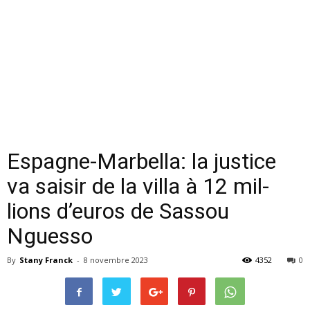
Es­pagne-Mar­bella: la jus­tice
va sai­sir de la villa à 12 mil­
lions d’eu­ros de Sas­sou
Nguesso
By
Stany Franck
-
8 novembre 2023
4352
0