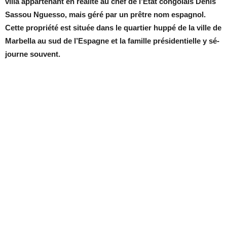
villa ap­par­te­nant en réa­lité au chef de l’État congo­lais De­nis
Sas­sou Nguesso, mais géré par un prêtre nom es­pa­gnol.
Cette pro­priété est si­tuée dans le quar­tier huppé de la ville de
Mar­bella au sud de l’Es­pagne et la fa­mille pré­si­den­tielle y sé­
journe sou­vent.