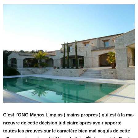
C’est l’ONG Ma­nos Lim­pias ( mains propres ) qui est à la ma­
nœuvre de cette dé­ci­sion ju­di­ciaire après avoir ap­porté
toutes les preuves sur le ca­rac­tère bien mal ac­quis de cette