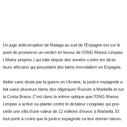
Un juge an­ti­cor­rup­tion de Ma­laga au sud de l’Es­pagne est sur le
point de pro­non­cer un ver­dict en fa­veur de l’ONG Ma­nos Lim­pias
( Mains propres ) qui lutte de­puis des an­nées contre les dic­ta­
teurs afri­cains qui pos­sèdent des biens im­mo­bi­liers en Es­pagne.
Ai­dée sans doute par la guerre en Ukraine, la jus­tice es­pa­gnole a
fait sai­sir plu­sieurs biens des oli­garques Russes à Mar­bella et sur
la Costa Brava. C’est dans la même op­tique que l’ONG Ma­nos
Lim­pias a ac­tivé sa plainte contre le dic­ta­teur congo­lais qui pos­
sède une villa d’une va­leur de 12 mil­lions d’eu­ros à Mar­bella. Et
tout porte à croire que la jus­tice es­pa­gnole va leur don­ner rai­son.