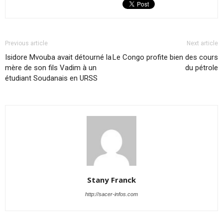
Previous article
Next article
Isi­dore Mvouba avait dé­tourné la
Le Congo profite bien des cours
mère de son fils Va­dim à un
du pétrole
étu­diant Sou­da­nais en URSS
Stany Franck
http://sacer-infos.com