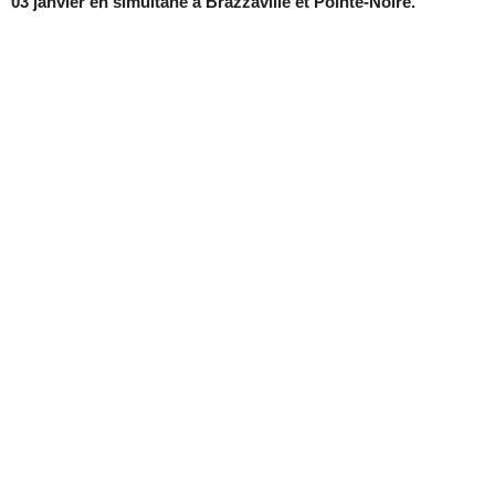
03 janvier en simultané à Brazzaville et Pointe-Noire.