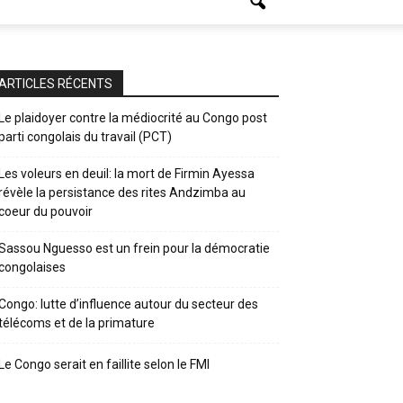
ARTICLES RÉCENTS
Le plaidoyer contre la médiocrité au Congo post
parti congolais du travail (PCT)
Les voleurs en deuil: la mort de Firmin Ayessa
révèle la persistance des rites Andzimba au
coeur du pouvoir
Sassou Nguesso est un frein pour la démocratie
congolaises
Congo: lutte d’influence autour du secteur des
télécoms et de la primature
Le Congo serait en faillite selon le FMI