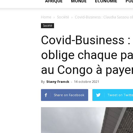
AFRIQUE
MONDE
ECONOMIE
POL
Home
Société
Covid-Business : Claudia Sassou 
Société
Covid-Business :
oblige chaque p
au Congo à payer
By
Stany Franck
-
14 octobre 2021
Share on Facebook
Tweet on Twitt