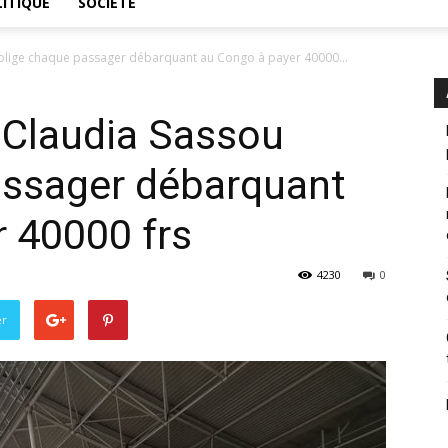
ITIQUE
SOCIÉTÉ
oblige chaque passager débarquant au Congo à payer 40000...
 Claudia Sassou
assager débarquant
 40000 frs
4230
0
er