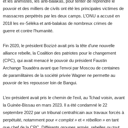
et les animistes, les anti-balakas, pour tenter de reprendre le
pouvoir et des milliers de civils ont été les principales victimes de
massacres perpétrés par les deux camps. L’ONU a accusé en
2018 les ex-Séléka et anti-balakas de nombreux crimes de
guerre et contre l’humanité.
Fin 2020, le président Bozizé avait pris la tête d’une nouvelle
alliance rebelle, la Coalition des patriotes pour le changement
(CPC), qui avait menacé le pouvoir du président Faustin
Archange Touadéra avant que l’envoi par Moscou de centaines
de paramilitaires de la société privée Wagner ne permette au
pouvoir de les repousser loin de Bangui.
L’ex-président avait pris le chemin de l’exil, au Tchad voisin, avant
la Guinée-Bissau en mars 2023. Il a été condamné le 22
septembre 2022 par un tribunal centrafricain aux travaux forcés à
perpétuité, notamment pour
« complot »
et
« rébellion »
en tant
que chef de la CPC. Différents groupes armés, rebelles ou tout