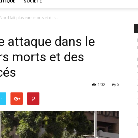
ITIQUE
SOCIÉTÉ
ord fait plusieurs morts et des...
e attaque dans le
rs morts et des
cés
2432
0
er