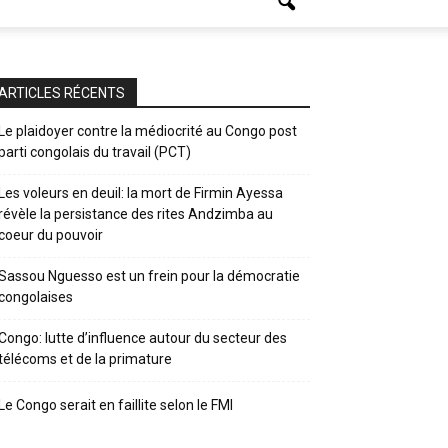
ARTICLES RÉCENTS
Le plaidoyer contre la médiocrité au Congo post
parti congolais du travail (PCT)
Les voleurs en deuil: la mort de Firmin Ayessa
révèle la persistance des rites Andzimba au
coeur du pouvoir
Sassou Nguesso est un frein pour la démocratie
congolaises
Congo: lutte d’influence autour du secteur des
télécoms et de la primature
Le Congo serait en faillite selon le FMI