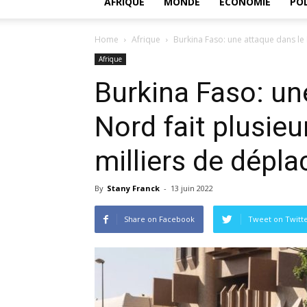
AFRIQUE
MONDE
ECONOMIE
POL
Home
Afrique
Burkina Faso: une attaque dans le N
Afrique
Burkina Faso: un
Nord fait plusieu
milliers de dépla
By
Stany Franck
-
13 juin 2022
Share on Facebook
Tweet on Twitt