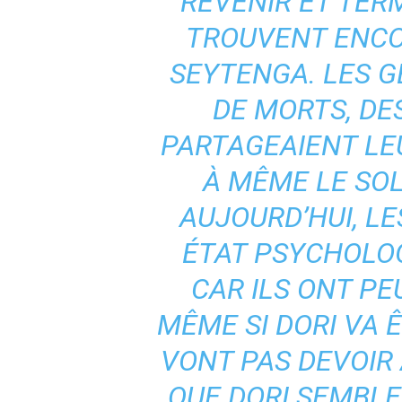
REVENIR ET TERM
TROUVENT ENCO
SEYTENGA. LES 
DE MORTS, DES
PARTAGEAIENT LE
À MÊME LE SOL.
AUJOURD’HUI, L
ÉTAT PSYCHOLOG
CAR ILS ONT P
MÊME SI DORI VA Ê
VONT PAS DEVOIR 
QUE DORI SEMBLE