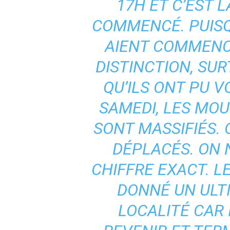
17H ET C’EST 
COMMENCÉ. PUISQU
AIENT COMMENCÉ
DISTINCTION, SU
QU’ILS ONT PU VO
SAMEDI, LES MO
SONT MASSIFIÉS. 
DÉPLACÉS. ON 
CHIFFRE EXACT. 
DONNÉ UN ULT
LOCALITÉ CAR