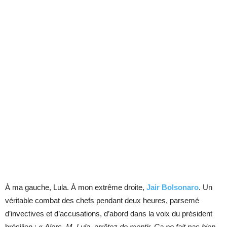
À ma gauche, Lula. À mon extrême droite,
Jair Bolsonaro
. Un
véritable combat des chefs pendant deux heures, parsemé
d’invectives et d’accusations, d’abord dans la voix du président
brésilien : «
Alors, M. Lula, arrêtez de mentir. Ça ne fait pas bien