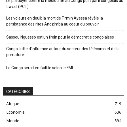
Le plaidoyer contre la médiocrité au Congo post parti congolais du
travail (PCT)
Les voleurs en deuil: la mort de Firmin Ayessa révèle la
persistance des rites Andzimba au coeur du pouvoir
Sassou Nguesso est un frein pour la démocratie congolaises
Congo: lutte d’influence autour du secteur des télécoms et de la
primature
Le Congo serait en faillite selon le FMI
CATÉGORIES
Afrique
719
Economie
636
Monde
394