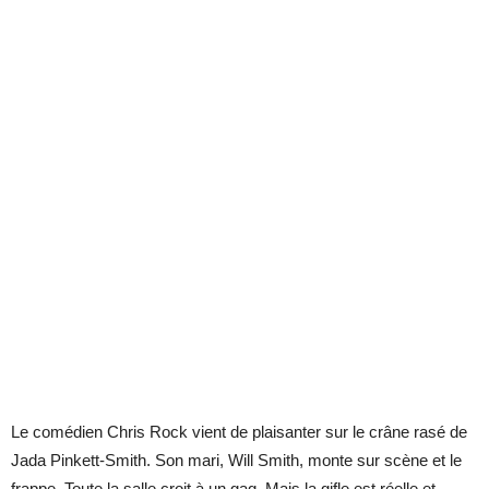
Le comédien Chris Rock vient de plaisanter sur le crâne rasé de
Jada Pinkett-Smith. Son mari, Will Smith, monte sur scène et le
frappe. Toute la salle croit à un gag. Mais la gifle est réelle et