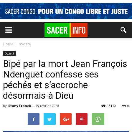
Home
Société
Société
Bipé par la mort Jean François
Ndenguet confesse ses
péchés et s’accroche
désormais à Dieu
By
Stany Franck
-
19 février 2020
13110
0